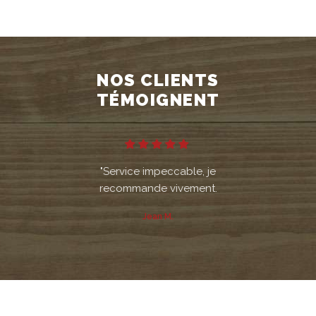
NOS CLIENTS
TÉMOIGNENT
 et
Service impeccable, je
Très b
iques
recommande vivement.
livr
Jean M.